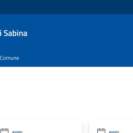
i Sabina
il Comune
AVVISI
AVVISI