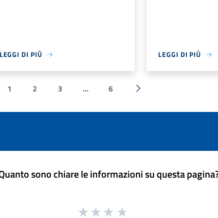
LEGGI DI PIÙ
LEGGI DI PIÙ
1
2
3
...
6
a precedente
Successiva »
Quanto sono chiare le informazioni su questa pagina