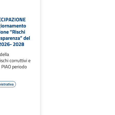
ECIPAZIONE
giornamento
ione “Rischi
rasparenza” del
2026- 2028
della
schi corruttivi e
l PIAO periodo
istrativa