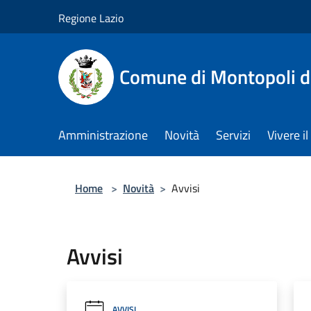
Salta al contenuto principale
Regione Lazio
Comune di Montopoli d
Amministrazione
Novità
Servizi
Vivere 
Home
>
Novità
>
Avvisi
Avvisi
AVVISI