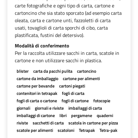
carte fotografiche e ogni tipo di carta, cartone e
cartoncino che sia stato sporcato (ad esempio carta
oleata, carta e cartone unti, fazzoletti di carta
usati, tovaglioli di carta sporchi di cibo, carta
plastificata, fustini del detersivo).
Modalità di conferimento
Per la raccolta utilizzare sacchi in carta, scatole in
cartone e non utilizzare sacchi in plastica.
blister
carta da pacchi pulita
cartoncino
cartone da imballaggio
cartone per alimenti
cartone per bevande
cartoni piegati
contenitori in tetrapak
fogli di carta
fogli di carta o cartone
fogli di cartone
fotocopie
giornali
giornali e riviste
imballaggi di carta
imballaggi di cartone
libri
pergamene
quaderni
riviste
sacchetti di carta
scatola in cartone per pizza
scatole per alimenti
scatoloni
Tetrapak
Tetra-pak