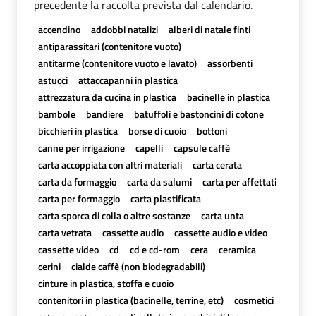
precedente la raccolta prevista dal calendario.
accendino
addobbi natalizi
alberi di natale finti
antiparassitari (contenitore vuoto)
antitarme (contenitore vuoto e lavato)
assorbenti
astucci
attaccapanni in plastica
attrezzatura da cucina in plastica
bacinelle in plastica
bambole
bandiere
batuffoli e bastoncini di cotone
bicchieri in plastica
borse di cuoio
bottoni
canne per irrigazione
capelli
capsule caffè
carta accoppiata con altri materiali
carta cerata
carta da formaggio
carta da salumi
carta per affettati
carta per formaggio
carta plastificata
carta sporca di colla o altre sostanze
carta unta
carta vetrata
cassette audio
cassette audio e video
cassette video
cd
cd e cd-rom
cera
ceramica
cerini
cialde caffè (non biodegradabili)
cinture in plastica, stoffa e cuoio
contenitori in plastica (bacinelle, terrine, etc)
cosmetici