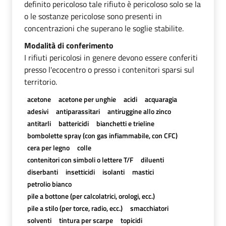
definito pericoloso tale rifiuto è pericoloso solo se la
o le sostanze pericolose sono presenti in
concentrazioni che superano le soglie stabilite.
Modalità di conferimento
I rifiuti pericolosi in genere devono essere conferiti
presso l'ecocentro o presso i contenitori sparsi sul
territorio.
acetone
acetone per unghie
acidi
acquaragia
adesivi
antiparassitari
antiruggine allo zinco
antitarli
battericidi
bianchetti e trieline
bombolette spray (con gas infiammabile, con CFC)
cera per legno
colle
contenitori con simboli o lettere T/F
diluenti
diserbanti
insetticidi
isolanti
mastici
petrolio bianco
pile a bottone (per calcolatrici, orologi, ecc.)
pile a stilo (per torce, radio, ecc.)
smacchiatori
solventi
tintura per scarpe
topicidi