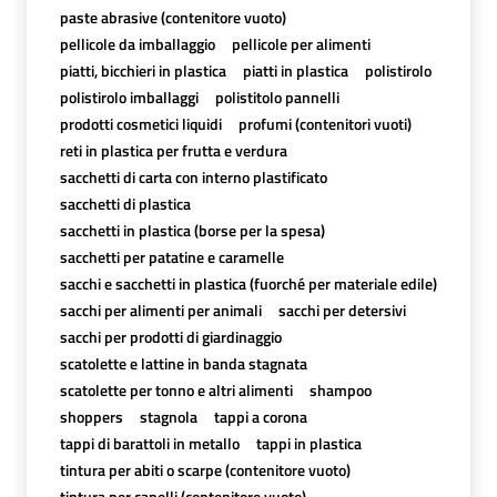
paste abrasive (contenitore vuoto)
pellicole da imballaggio
pellicole per alimenti
piatti, bicchieri in plastica
piatti in plastica
polistirolo
polistirolo imballaggi
polistitolo pannelli
prodotti cosmetici liquidi
profumi (contenitori vuoti)
reti in plastica per frutta e verdura
sacchetti di carta con interno plastificato
sacchetti di plastica
sacchetti in plastica (borse per la spesa)
sacchetti per patatine e caramelle
sacchi e sacchetti in plastica (fuorché per materiale edile)
sacchi per alimenti per animali
sacchi per detersivi
sacchi per prodotti di giardinaggio
scatolette e lattine in banda stagnata
scatolette per tonno e altri alimenti
shampoo
shoppers
stagnola
tappi a corona
tappi di barattoli in metallo
tappi in plastica
tintura per abiti o scarpe (contenitore vuoto)
tintura per capelli (contenitore vuoto)