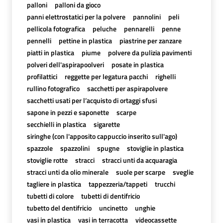
palloni
palloni da gioco
panni elettrostatici per la polvere
pannolini
peli
pellicola fotografica
peluche
pennarelli
penne
pennelli
pettine in plastica
piastrine per zanzare
piatti in plastica
piume
polvere da pulizia pavimenti
polveri dell'aspirapoolveri
posate in plastica
profilattici
reggette per legatura pacchi
righelli
rullino fotografico
sacchetti per aspirapolvere
sacchetti usati per l’acquisto di ortaggi sfusi
sapone in pezzi e saponette
scarpe
secchielli in plastica
sigarette
siringhe (con l'apposito cappuccio inserito sull'ago)
spazzole
spazzolini
spugne
stoviglie in plastica
stoviglie rotte
stracci
stracci unti da acquaragia
stracci unti da olio minerale
suole per scarpe
sveglie
tagliere in plastica
tappezzeria/tappeti
trucchi
tubetti di colore
tubetti di dentifricio
tubetto del dentifricio
uncinetto
unghie
vasi in plastica
vasi in terracotta
videocassette