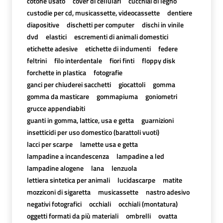
cotone usato
cover di cellulari
cucchiai di legno
custodie per cd, musicassette, videocassette
dentiere
diapositive
dischetti per computer
dischi in vinile
dvd
elastici
escrementi di animali domestici
etichette adesive
etichette di indumenti
federe
feltrini
filo interdentale
fiori finti
floppy disk
forchette in plastica
fotografie
ganci per chiuderei sacchetti
giocattoli
gomma
gomma da masticare
gommapiuma
goniometri
grucce appendiabiti
guanti in gomma, lattice, usa e getta
guarnizioni
insetticidi per uso domestico (barattoli vuoti)
lacci per scarpe
lamette usa e getta
lampadine a incandescenza
lampadine a led
lampadine alogene
lana
lenzuola
lettiera sintetica per animali
lucidascarpe
matite
mozziconi di sigaretta
musicassette
nastro adesivo
negativi fotografici
occhiali
occhiali (montatura)
oggetti formati da più materiali
ombrelli
ovatta