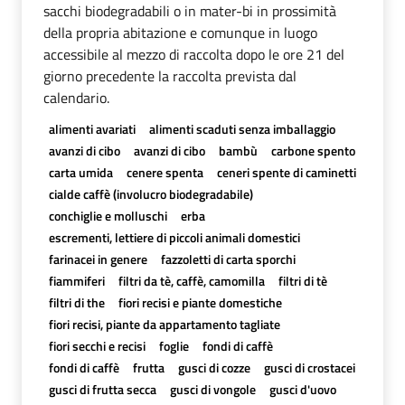
sacchi biodegradabili o in mater-bi in prossimità
della propria abitazione e comunque in luogo
accessibile al mezzo di raccolta dopo le ore 21 del
giorno precedente la raccolta prevista dal
calendario.
alimenti avariati
alimenti scaduti senza imballaggio
avanzi di cibo
avanzi di cibo
bambù
carbone spento
carta umida
cenere spenta
ceneri spente di caminetti
cialde caffè (involucro biodegradabile)
conchiglie e molluschi
erba
escrementi, lettiere di piccoli animali domestici
farinacei in genere
fazzoletti di carta sporchi
fiammiferi
filtri da tè, caffè, camomilla
filtri di tè
filtri di the
fiori recisi e piante domestiche
fiori recisi, piante da appartamento tagliate
fiori secchi e recisi
foglie
fondi di caffè
fondi di caffè
frutta
gusci di cozze
gusci di crostacei
gusci di frutta secca
gusci di vongole
gusci d'uovo