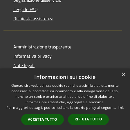
Leggi le FAQ
Richiesta assistenza
Amministrazione trasparente
Informativa privacy
Note legali
×
Dichiarazione di accessibilità
Informazioni sui cookie
Questo sito web utilizza cookie tecnici e assimilati strettamente
necessari al corretto funzionamento e alla navigazione del sito,
nonché un cookie tecnico analitico al solo fine di elaborare
informazioni statistiche, aggregate e anonime.
RSS
Copyright © 2026 • Comune di
Per maggiori dettagli, può consultare la cookie policy al seguente
link
Accessibilità
Montopoli di Sabina • Powered
Privacy
Municipium
Accesso
by
•
RIFIUTA TUTTO
ACCETTA TUTTO
Cookie
redazione