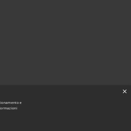
×
nzionamento e
nformazioni