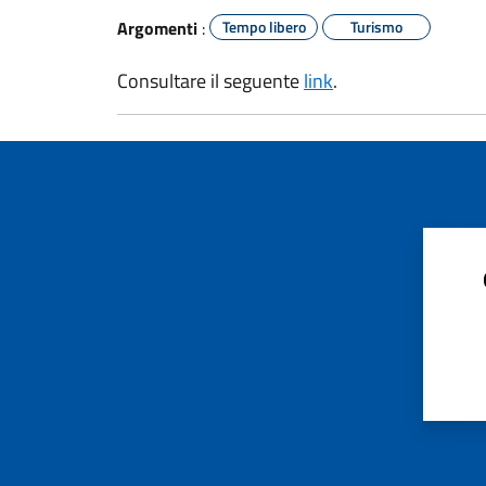
Argomenti
:
Tempo libero
Turismo
Consultare il seguente
link
.