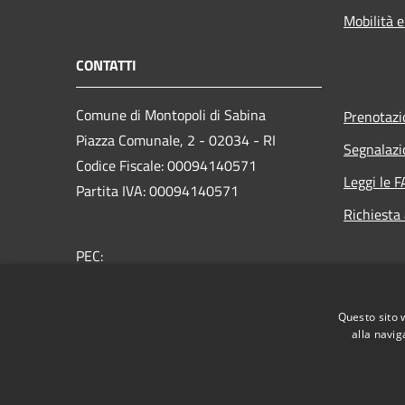
Mobilità e
CONTATTI
Comune di Montopoli di Sabina
Prenotaz
Piazza Comunale, 2 - 02034 - RI
Segnalazi
Codice Fiscale: 00094140571
Leggi le 
Partita IVA: 00094140571
Richiesta
PEC:
uffprotocollo@comunemontopolidisabina.pecpa.it
Centralino Unico: +39 0765 27611
Questo sito 
alla navig