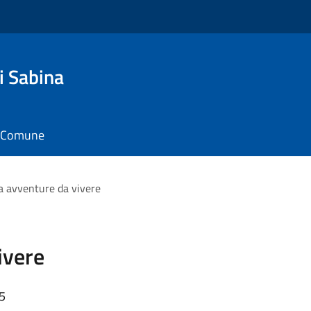
i Sabina
il Comune
a avventure da vivere
ivere
45