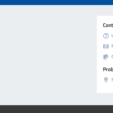
Cont
Prob