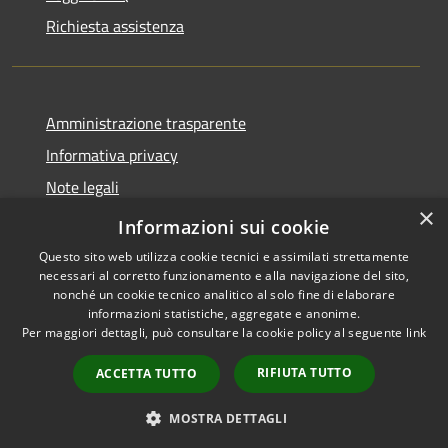
Richiesta assistenza
Amministrazione trasparente
Informativa privacy
Note legali
×
Dichiarazione di accessibilità
Informazioni sui cookie
Questo sito web utilizza cookie tecnici e assimilati strettamente
necessari al corretto funzionamento e alla navigazione del sito,
nonché un cookie tecnico analitico al solo fine di elaborare
informazioni statistiche, aggregate e anonime.
RSS
Copyright © 2026 • Comune di
Per maggiori dettagli, può consultare la cookie policy al seguente
link
Accessibilità
Montopoli di Sabina • Powered
Privacy
Municipium
Accesso
by
•
RIFIUTA TUTTO
ACCETTA TUTTO
Cookie
redazione
Mappa del sito
MOSTRA DETTAGLI