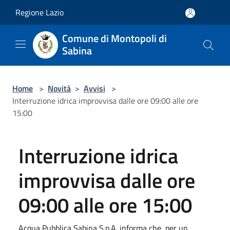
Salta al contenuto principale
Regione Lazio
Comune di Montopoli di
Sabina
Home
>
Novità
>
Avvisi
>
Interruzione idrica improvvisa dalle ore 09:00 alle ore
15:00
Interruzione idrica
improvvisa dalle ore
09:00 alle ore 15:00
Acqua Pubblica Sabina S.p.A. informa che, per un