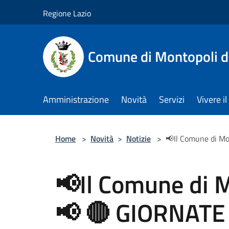
Salta al contenuto principale
Regione Lazio
Comune di Montopoli d
Amministrazione
Novità
Servizi
Vivere 
Home
>
Novità
>
Notizie
>
📢Il Comune di 
📢Il Comune di
📢 🔴 GIORNAT