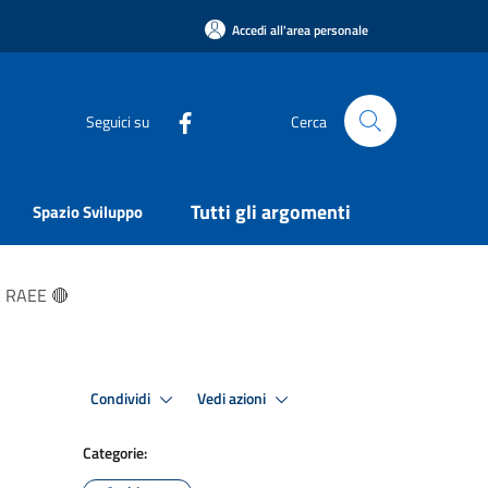
Accedi all'area personale
Seguici su
Cerca
Tutti gli argomenti
Spazio Sviluppo
 RAEE 🔴
Condividi
Vedi azioni
Categorie: