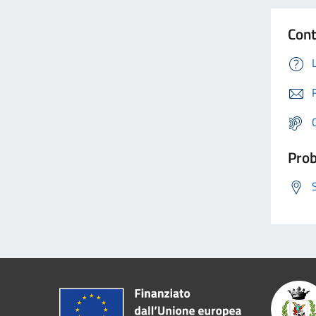
Cont
Prob