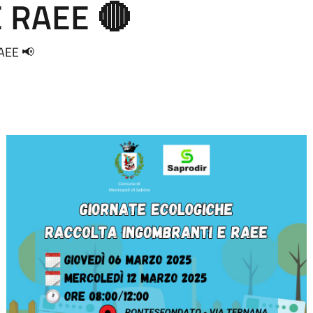
 RAEE 🔴
AEE 📢