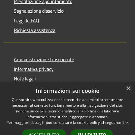
Prenotazione appuntamento
Segnalazione disservizio
Leggi le FAQ
Richiesta assistenza
Amministrazione trasparente
Informativa privacy
Note legali
×
Dichiarazione di accessibilità
Informazioni sui cookie
Questo sito web utilizza cookie tecnici e assimilati strettamente
necessari al corretto funzionamento e alla navigazione del sito,
nonché un cookie tecnico analitico al solo fine di elaborare
informazioni statistiche, aggregate e anonime.
RSS
Copyright © 2026 • Comune di
Per maggiori dettagli, può consultare la cookie policy al seguente
link
Accessibilità
Montopoli di Sabina • Powered
Privacy
Municipium
Accesso
by
•
RIFIUTA TUTTO
ACCETTA TUTTO