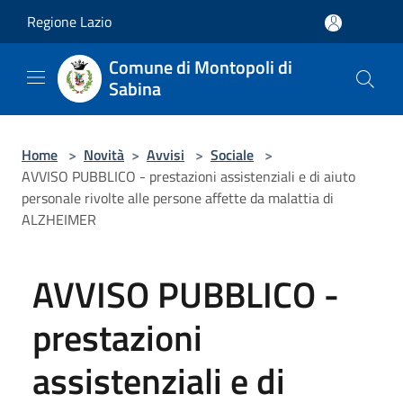
Salta al contenuto principale
Regione Lazio
Comune di Montopoli di
Sabina
Home
>
Novità
>
Avvisi
>
Sociale
>
AVVISO PUBBLICO - prestazioni assistenziali e di aiuto
personale rivolte alle persone affette da malattia di
ALZHEIMER
AVVISO PUBBLICO -
prestazioni
assistenziali e di