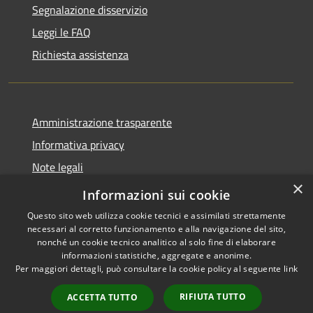
Segnalazione disservizio
Leggi le FAQ
Richiesta assistenza
Amministrazione trasparente
Informativa privacy
Note legali
×
Dichiarazione di accessibilità
Informazioni sui cookie
Questo sito web utilizza cookie tecnici e assimilati strettamente
necessari al corretto funzionamento e alla navigazione del sito,
nonché un cookie tecnico analitico al solo fine di elaborare
informazioni statistiche, aggregate e anonime.
RSS
Copyright © 2026 • Comune di
Per maggiori dettagli, può consultare la cookie policy al seguente
link
Accessibilità
Montopoli di Sabina • Powered
Privacy
Municipium
Accesso
by
•
RIFIUTA TUTTO
ACCETTA TUTTO
Cookie
redazione